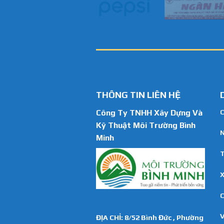
THÔNG TIN LIÊN HỆ
Công Ty TNHH Xây Dựng Và
C
Kỹ Thuật Môi Trường Bình
N
Minh
T
X
C
ĐỊA CHỈ: 8/52 Bình Đức , Phường