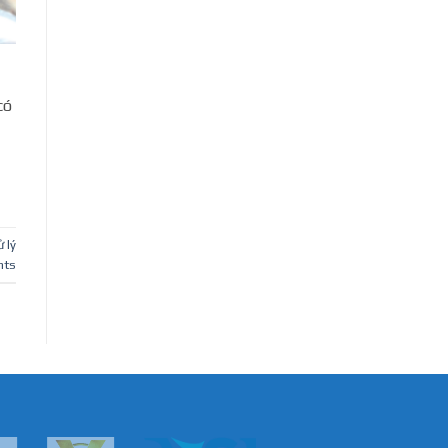
có
 lý
ts