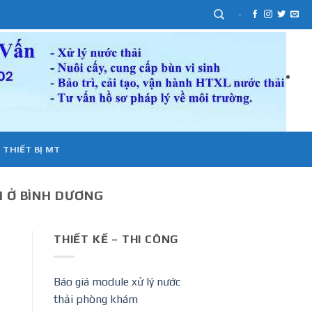
-
 THIẾT BỊ MT
I Ở BÌNH DƯƠNG
THIẾT KẾ – THI CÔNG
Báo giá module xử lý nước
thải phòng khám