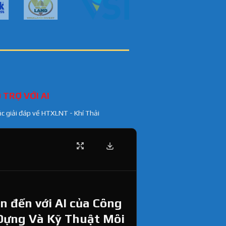
 TRỢ VỚI AI
ặc giải đáp về HTXLNT - Khí Thải
 đến với AI của Công
Dựng Và Kỹ Thuật Môi