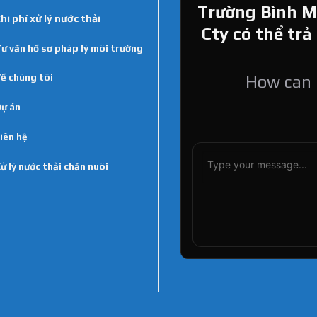
Trường Bình Min
hi phí xử lý nước thải
Cty có thể trả
ư vấn hồ sơ pháp lý môi trường
ề chúng tôi
How can I
ự án
iên hệ
ử lý nước thải chăn nuôi