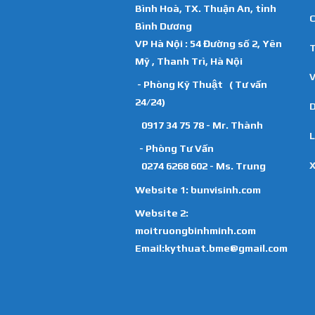
Bình Hoà, TX. Thuận An, tỉnh
C
Bình Dương
VP Hà Nội : 54 Đường số 2, Yên
T
Mỹ , Thanh Trì, Hà Nội
V
- Phòng Kỹ Thuật ( Tư vấn
24/24)
D
0917 34 75 78 - Mr. Thành
L
- Phòng Tư Vấn
X
0274 6268 602 - Ms. Trung
Website 1:
bunvisinh.com
Website 2:
moitruongbinhminh.com
Email:kythuat.bme@gmail.com