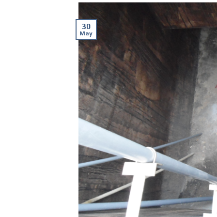
30
May