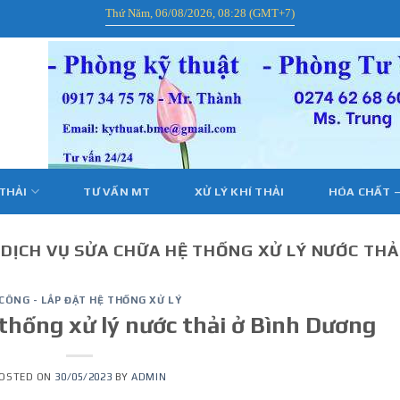
Thứ Năm, 06/08/2026, 08:28 (GMT+7)
 THẢI
TƯ VẤN MT
XỬ LÝ KHÍ THẢI
HÓA CHẤT –
:
DỊCH VỤ SỬA CHỮA HỆ THỐNG XỬ LÝ NƯỚC THẢ
 CÔNG - LẮP ĐẶT HỆ THỐNG XỬ LÝ
 thống xử lý nước thải ở Bình Dương
OSTED ON
30/05/2023
BY
ADMIN