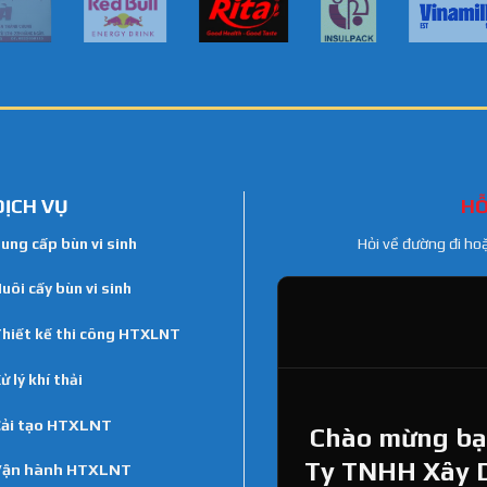
DỊCH VỤ
HỖ
ung cấp bùn vi sinh
Hỏi về đường đi ho
uôi cấy bùn vi sinh
hiết kế thi công HTXLNT
ử lý khí thải
ải tạo HTXLNT
Chào mừng bạn
Ty TNHH Xây 
Vận hành HTXLNT