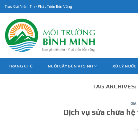
Skip
Trao Gửi Niềm Tin - Phát Triển Bền Vững
to
content
TRANG CHỦ
NUÔI CẤY BÙN VI SINH
XỬ LÝ NƯỚC
TAG ARCHIVES
GIA
Dịch vụ sửa chữa hệ
P