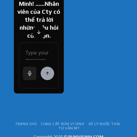
Minh! ......Nhân
viên của Cty có
thể trả lời
những câu hỏi
của bạn.
How can I help
you today?
TRANG CHỦ
CUNG CẤP BÙN VI SINH
XỬ LÝ NƯỚC THẢI
TƯ VẤN MT
Copyright 2015 ©
BUNVISINH.COM