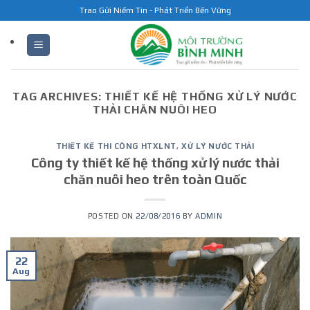
Skip
Trao Gửi Niềm Tin - Phát Triển Bền Vững
to
content
TAG ARCHIVES:
THIẾT KẾ HỆ THỐNG XỬ LÝ NƯỚC
THẢI CHĂN NUÔI HEO
THIẾT KẾ THI CÔNG HTXLNT
,
XỬ LÝ NƯỚC THẢI
Công ty thiết kế hệ thống xử lý nước thải
chăn nuôi heo trên toàn Quốc
POSTED ON
22/08/2016
BY
ADMIN
22
Aug