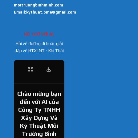
moitruongbinhminh.com
Email:kythuat.bme@gmail.com
HỖ TRỢ VỚI AI
Hỏi về đường đi hoặc giải
đáp về HTXLNT - Khí Thải
Chào mừng bạn
đến với AI của
Công Ty TNHH
Xây Dựng Và
Kỹ Thuật Môi
Trường Bình