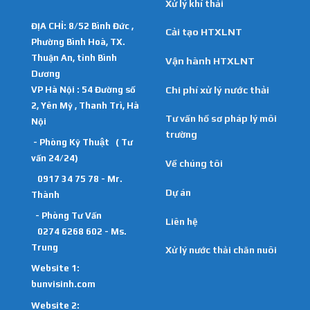
Xử lý khí thải
ĐỊA CHỈ: 8/52 Bình Đức ,
Cải tạo HTXLNT
Phường Bình Hoà, TX.
Thuận An, tỉnh Bình
Vận hành HTXLNT
Dương
VP Hà Nội : 54 Đường số
Chi phí xử lý nước thải
2, Yên Mỹ , Thanh Trì, Hà
Tư vấn hồ sơ pháp lý môi
Nội
trường
- Phòng Kỹ Thuật ( Tư
vấn 24/24)
Về chúng tôi
0917 34 75 78 - Mr.
Dự án
Thành
- Phòng Tư Vấn
Liên hệ
0274 6268 602 - Ms.
Trung
Xử lý nước thải chăn nuôi
Website 1:
bunvisinh.com
Website 2: