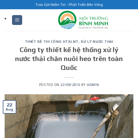
Skip
Trao Gửi Niềm Tin - Phát Triển Bền Vững
to
content
THIẾT KẾ THI CÔNG HTXLNT
,
XỬ LÝ NƯỚC THẢI
Công ty thiết kế hệ thống xử lý
nước thải chăn nuôi heo trên toàn
Quốc
POSTED ON
22/08/2016
BY
ADMIN
22
Aug