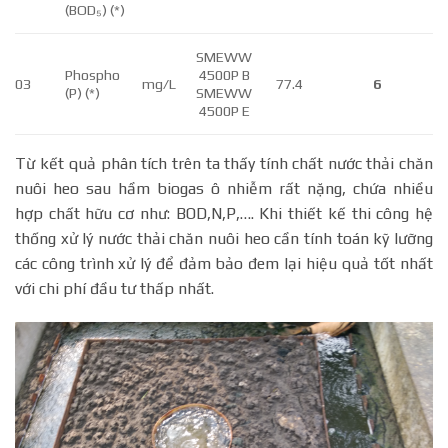
(BOD₅) (*)
SMEWW
Phospho
4500P B
03
mg/L
77.4
6
(P) (*)
SMEWW
4500P E
Từ kết quả phân tích trên ta thấy tính chất nước thải chăn
nuôi heo sau hầm biogas ô nhiễm rất nặng, chứa nhiều
hợp chất hữu cơ như: BOD,N,P,…. Khi thiết kế thi công hệ
thống xử lý nước thải chăn nuôi heo cần tính toán kỹ lưỡng
các công trình xử lý để đảm bảo đem lại hiệu quả tốt nhất
với chi phí đầu tư thấp nhất.