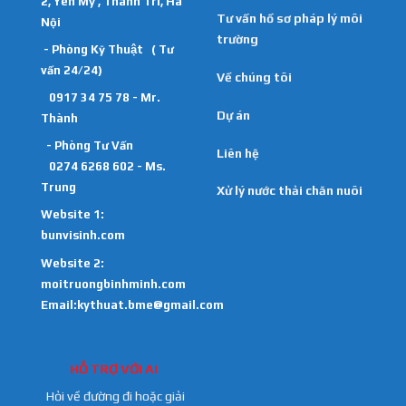
2, Yên Mỹ , Thanh Trì, Hà
Tư vấn hồ sơ pháp lý môi
Nội
trường
- Phòng Kỹ Thuật ( Tư
vấn 24/24)
Về chúng tôi
0917 34 75 78 - Mr.
Dự án
Thành
- Phòng Tư Vấn
Liên hệ
0274 6268 602 - Ms.
Trung
Xử lý nước thải chăn nuôi
Website 1:
bunvisinh.com
Website 2:
moitruongbinhminh.com
Email:kythuat.bme@gmail.com
HỖ TRỢ VỚI AI
Hỏi về đường đi hoặc giải