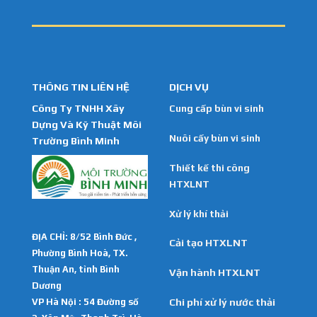
THÔNG TIN LIÊN HỆ
DỊCH VỤ
Công Ty TNHH Xây
Cung cấp bùn vi sinh
Dựng Và Kỹ Thuật Môi
Nuôi cấy bùn vi sinh
Trường Bình Minh
Thiết kế thi công
HTXLNT
Xử lý khí thải
ĐỊA CHỈ: 8/52 Bình Đức ,
Cải tạo HTXLNT
Phường Bình Hoà, TX.
Thuận An, tỉnh Bình
Vận hành HTXLNT
Dương
VP Hà Nội : 54 Đường số
Chi phí xử lý nước thải