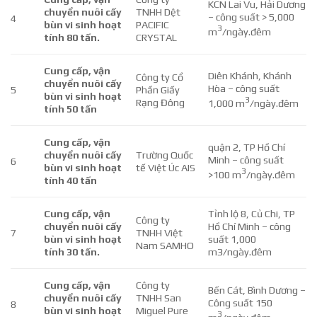
KCN Lai Vu, Hải Dương
chuyển nuôi cấy
TNHH Dệt
– công suất > 5,000
4
bùn vi sinh hoạt
PACIFIC
3
m
/ngày.đêm
tính 80 tấn.
CRYSTAL
Cung cấp, vận
Diên Khánh, Khánh
Công ty Cổ
chuyển nuôi cấy
Hòa – công suất
5
Phần Giấy
bùn vi sinh hoạt
3
Rạng Đông
1,000 m
/ngày.đêm
tính 50 tấn
Cung cấp, vận
quận 2, TP Hồ Chí
chuyển nuôi cấy
Trường Quốc
Minh – công suất
6
bùn vi sinh hoạt
tế Việt Úc AIS
3
>100 m
/ngày.đêm
tính 40 tấn
Cung cấp, vận
Tỉnh lộ 8, Củ Chi, TP
Công ty
chuyển nuôi cấy
Hồ Chí Minh – công
7
TNHH Việt
bùn vi sinh hoạt
suất 1,000
Nam SAMHO
tính 30 tấn.
m3/ngày.đêm
Cung cấp, vận
Công ty
Bến Cát, Bình Dương –
chuyển nuôi cấy
TNHH San
Công suất 150
8
bùn vi sinh hoạt
Miguel Pure
3