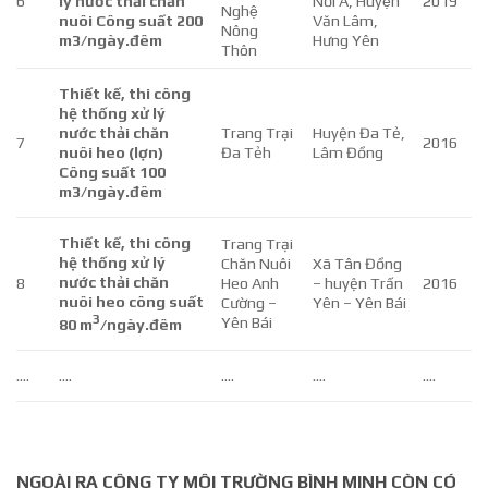
6
lý nước thải chăn
Nối A, Huyện
2019
Nghệ
nuôi Công suất 200
Văn Lâm,
Nông
m3/ngày.đêm
Hưng Yên
Thôn
Thiết kế, thi công
hệ thống xử lý
nước thải chăn
Trang Trại
Huyện Đa Tẻ,
7
2016
nuôi heo (lợn)
Đa Tẻh
Lâm Đồng
Công suất 100
m3/ngày.đêm
Thiết kế, thi công
Trang Trại
hệ thống xử lý
Chăn Nuôi
Xã Tân Đồng
nước thải chăn
8
Heo Anh
– huyện Trấn
2016
nuôi heo công suất
Cường –
Yên – Yên Bái
3
Yên Bái
80 m
/ngày.đêm
….
….
….
….
….
NGOÀI RA CÔNG TY MÔI TRƯỜNG BÌNH MINH CÒN CÓ