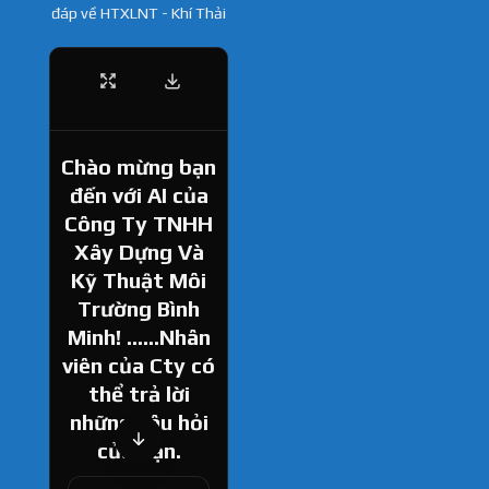
đáp về HTXLNT - Khí Thải
Chào mừng bạn
đến với AI của
Công Ty TNHH
Xây Dựng Và
Kỹ Thuật Môi
Trường Bình
Minh! ......Nhân
viên của Cty có
thể trả lời
những câu hỏi
của bạn.
How can I help