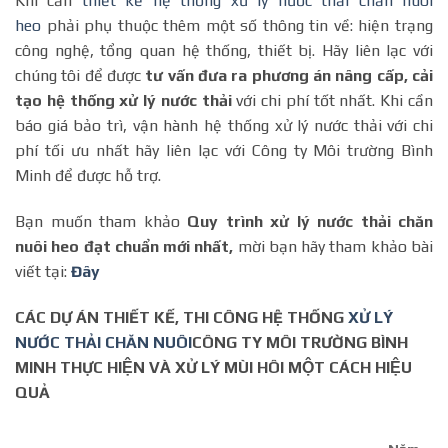
Khi cần
thiết kế hệ thống xử lý nước thải chăn nuôi
heo
phải phụ thuộc thêm một số thông tin về: hiện trạng
công nghệ, tổng quan hệ thống, thiết bị. Hãy liên lạc với
chúng tôi để được
tư vấn đưa ra phương án nâng cấp, cải
tạo hệ thống xử lý nước thải
với chi phí tốt nhất. Khi cần
báo giá bảo trì, vận hành hệ thống xử lý nước thải với chi
phí tối ưu nhất hãy liên lạc với Công ty Môi trường Bình
Minh để được hỗ trợ.
Bạn muốn tham khảo
Quy trình xử lý nước thải chăn
nuôi heo đạt chuẩn mới nhất,
mời bạn hãy tham khảo bài
viết tại:
Đây
CÁC DỰ ÁN THIẾT KẾ, THI CÔNG HỆ THỐNG
XỬ LÝ
NƯỚC THẢI CHĂN NUÔI
CÔNG TY MÔI TRƯỜNG BÌNH
MINH THỰC HIỆN VÀ XỬ LÝ MÙI HÔI MỘT CÁCH HIỆU
QUẢ