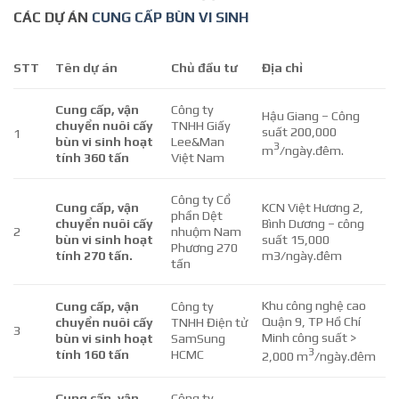
CÁC DỰ ÁN
CUNG CẤP BÙN VI SINH
STT
Tên dự án
Chủ đầu tư
Địa chỉ
Cung cấp, vận
Công ty
Hậu Giang – Công
chuyển nuôi cấy
TNHH Giấy
suất 200,000
1
bùn vi sinh hoạt
Lee&Man
3
m
/ngày.đêm.
tính 360 tấn
Việt Nam
Công ty Cổ
Cung cấp, vận
KCN Việt Hương 2,
phần Dệt
chuyển nuôi cấy
Bình Dương – công
2
nhuộm Nam
bùn vi sinh hoạt
suất 15,000
Phương 270
tính 270 tấn.
m3/ngày.đêm
tấn
Khu công nghệ cao
Cung cấp, vận
Công ty
Quận 9, TP Hồ Chí
chuyển nuôi cấy
TNHH Điện tử
3
Minh công suất >
bùn vi sinh hoạt
SamSung
3
tính 160 tấn
HCMC
2,000 m
/ngày.đêm
Cung cấp, vận
Công ty