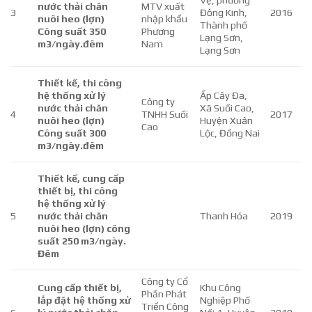
nước thải chăn
MTV xuất
3
Đông Kinh,
2016
nuôi heo (lợn)
nhập khẩu
Thành phố
Công suất 350
Phương
Lạng Sơn,
m3/ngày.đêm
Nam
Lạng Sơn
Thiết kế, thi công
hệ thống xử lý
Ấp Cây Đa,
Công ty
nước thải chăn
Xã Suối Cao,
4
TNHH Suối
2017
nuôi heo (lợn)
Huyện Xuân
Cao
Công suất 300
Lộc, Đồng Nai
m3/ngày.đêm
Thiết kế, cung cấp
thiết bị, thi công
hệ thống xử lý
5
nước thải chăn
Thanh Hóa
2019
nuôi heo (lợn) công
suất 250 m3/ngày.
Đêm
Công ty Cổ
Cung cấp thiết bị,
Khu Công
Phần Phát
lắp đặt hệ thống xử
Nghiệp Phố
Triển Công