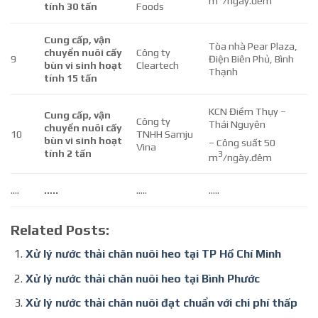
m
/ngày.đêm
tính 30 tấn
Foods
Cung cấp, vận
Tòa nhà Pear Plaza,
chuyển nuôi cấy
Công ty
9
Điện Biên Phủ, Bình
bùn vi sinh hoạt
Cleartech
Thạnh
tính 15 tấn
KCN Điềm Thụy –
Cung cấp, vận
Công ty
Thái Nguyên
chuyển nuôi cấy
10
TNHH Samju
bùn vi sinh hoạt
– Công suất 50
Vina
tính 2 tấn
3
m
/ngày.đêm
….
…..
…..
…..
Related Posts:
Xử lý nước thải chăn nuôi heo tại TP Hồ Chí Minh
Xử lý nước thải chăn nuôi heo tại Bình Phước
Xử lý nước thải chăn nuôi đạt chuẩn với chi phí thấp