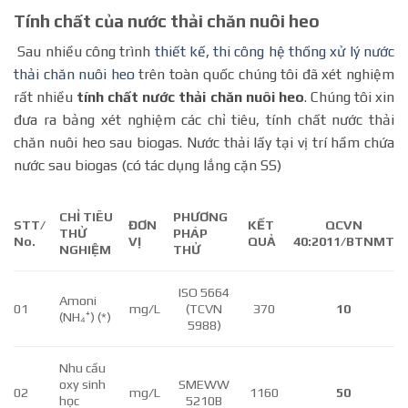
Tính chất của nước thải chăn nuôi heo
Sau nhiều công trình
thiết kế, thi công hệ thống xử lý nước
thải chăn nuôi heo
trên toàn quốc chúng tôi đã xét nghiệm
rất nhiều
tính chất nước thải chăn nuôi heo
. Chúng tôi xin
đưa ra bảng xét nghiệm các chỉ tiêu, tính chất nước thải
chăn nuôi heo sau biogas. Nước thải lấy tại vị trí hầm chứa
nước sau biogas (có tác dụng lắng cặn SS)
CHỈ TIÊU
PHƯƠNG
STT/
ĐƠN
KẾT
QCVN
THỬ
PHÁP
No.
VỊ
QUẢ
40:2011/BTNMT
NGHIỆM
THỬ
ISO 5664
Amoni
01
mg/L
(TCVN
370
10
(NH₄⁺) (*)
5988)
Nhu cầu
oxy sinh
SMEWW
02
mg/L
1160
50
học
5210B