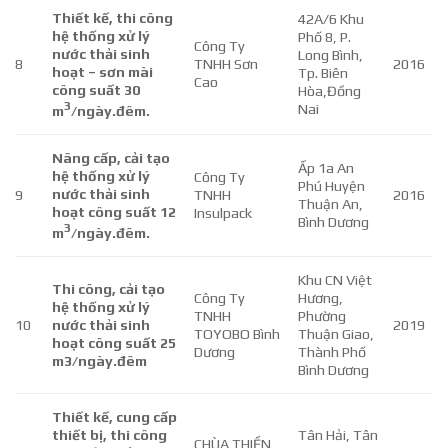
Thiết kế, thi công
42A/6 Khu
hệ thống xử lý
Phố 8, P.
Công Ty
nước thải sinh
Long Bình,
8
TNHH Sơn
2016
hoạt – sơn mài
Tp. Biên
Cao
công suất 30
Hòa,Đồng
3
Nai
m
/ngày.đêm.
Nâng cấp, cải tạo
Ấp 1a An
hệ thống xử lý
Công Ty
Phú Huyện
nước thải sinh
9
TNHH
2016
Thuận An,
hoạt công suất 12
Insulpack
Bình Dương
3
m
/ngày.đêm.
Khu CN Việt
Thi công, cải tạo
Công Ty
Hương,
hệ thống xử lý
TNHH
Phường
10
nước thải sinh
2019
TOYOBO Bình
Thuận Giao,
hoạt công suất 25
Dương
Thành Phố
m3/ngày.đêm
Bình Dương
Thiết kế, cung cấp
thiết bị, thi công
Tân Hải, Tân
CHÙA THIỀN