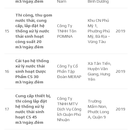
m3/ngày.đêm
Nam
Bình Dương
Thi công, thu gom
nước thải, cung
Khu CN Phú
cấp, lắp đặt hệ
Công Ty
Mỹ 1,
15
thống xử lý nước
TNHH Tôn
Phường Phú
2019
thải sinh hoạt
POMINA
Mỹ, Bà Rịa –
công suất 20
Vũng Tàu
m3/ngày.đêm
Cải tạo hệ thống
Xã Tân Tiến,
xử lý nước thải
Công Ty Cổ
Huyện Văn
16
sinh hoạt Dược
Phần Tập
2019
Giang, Hưng
Phẩm CS 30
Đoàn MERAP
Yên
m3/ngày.đêm
Cung cấp thiết bị,
Công Ty
thi công lắp đặt
Trường
TNHH MTV
hệ thống xử lý
Mầm Non,
17
Dịch Vụ Công
2019
nước thải sinh
Phước Long
Ích Quận Phú
hoạt CS 45
A, Quận 9
Nhuận
m3/ngày.đêm