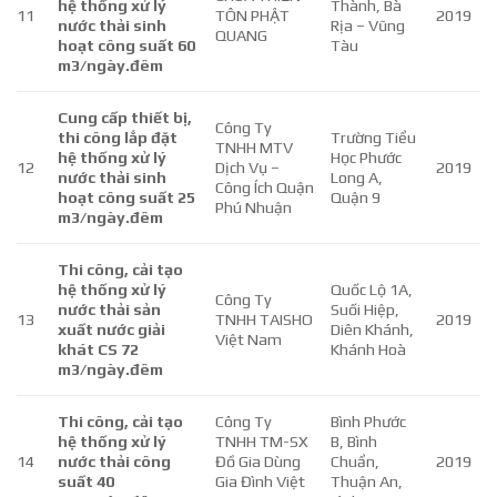
hệ thống xử lý
Thành, Bà
11
TÔN PHẬT
2019
nước thải sinh
Rịa – Vũng
QUANG
hoạt công suất 60
Tàu
m3/ngày.đêm
Cung cấp thiết bị,
Công Ty
thi công lắp đặt
Trường Tiểu
TNHH MTV
hệ thống xử lý
Học Phước
12
Dịch Vụ –
2019
nước thải sinh
Long A,
Công Ích Quận
hoạt công suất 25
Quận 9
Phú Nhuận
m3/ngày.đêm
Thi công, cải tạo
hệ thống xử lý
Quốc Lộ 1A,
Công Ty
nước thải sản
Suối Hiệp,
13
TNHH TAISHO
2019
xuất nước giải
Diên Khánh,
Việt Nam
khát CS 72
Khánh Hoà
m3/ngày.đêm
Thi công, cải tạo
Công Ty
Bình Phước
hệ thống xử lý
TNHH TM-SX
B, Bình
14
nước thải công
Đồ Gia Dùng
Chuẩn,
2019
suất 40
Gia Đình Việt
Thuận An,