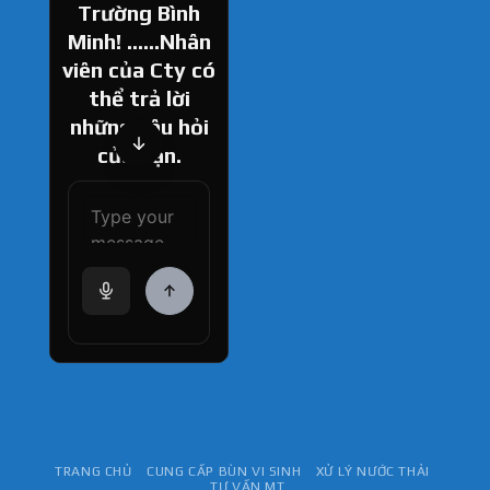
Trường Bình
Minh! ......Nhân
viên của Cty có
thể trả lời
những câu hỏi
của bạn.
How can I help
you today?
TRANG CHỦ
CUNG CẤP BÙN VI SINH
XỬ LÝ NƯỚC THẢI
TƯ VẤN MT