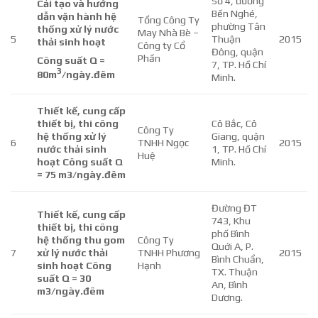
Số 4, đường
Cải tạo
và hướng
Bến Nghé,
dẫn vận hành
h
ệ
Tổng Công Ty
phường Tân
thống xử lý nước
May Nhà Bè –
5
Thuận
2015
thải
sinh hoạt
Công ty Cổ
Đông, quận
Phần
Công suất Q =
7, TP. Hồ Chí
3
80m
/ngày.đêm
Minh.
Thiết kế, cung cấp
thiết bị, thi công
Cô Bắc, Cô
Công Ty
hệ thống xử lý
Giang, quận
6
TNHH Ngọc
2015
nước thải sinh
1, TP. Hồ Chí
Huệ
hoạt Công suất Q
Minh.
= 75 m3/ngày.đêm
Đường ĐT
Thiết kế, cung cấp
743, Khu
thiết bị, thi công
phố Bình
hệ thống thu gom
Công Ty
Quới A, P.
7
xử lý nước thải
TNHH Phương
2015
Bình Chuẩn,
sinh hoạt Công
Hạnh
TX. Thuận
suất Q = 30
An, Bình
m3/ngày.đêm
Dương.