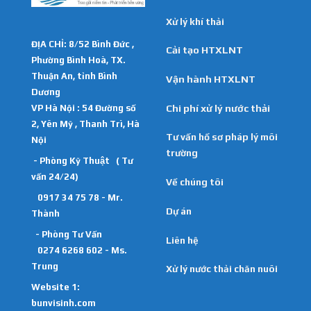
Xử lý khí thải
ĐỊA CHỈ: 8/52 Bình Đức ,
Cải tạo HTXLNT
Phường Bình Hoà, TX.
Thuận An, tỉnh Bình
Vận hành HTXLNT
Dương
VP Hà Nội : 54 Đường số
Chi phí xử lý nước thải
2, Yên Mỹ , Thanh Trì, Hà
Tư vấn hồ sơ pháp lý môi
Nội
trường
- Phòng Kỹ Thuật ( Tư
vấn 24/24)
Về chúng tôi
0917 34 75 78 - Mr.
Dự án
Thành
- Phòng Tư Vấn
Liên hệ
0274 6268 602 - Ms.
Trung
Xử lý nước thải chăn nuôi
Website 1:
bunvisinh.com