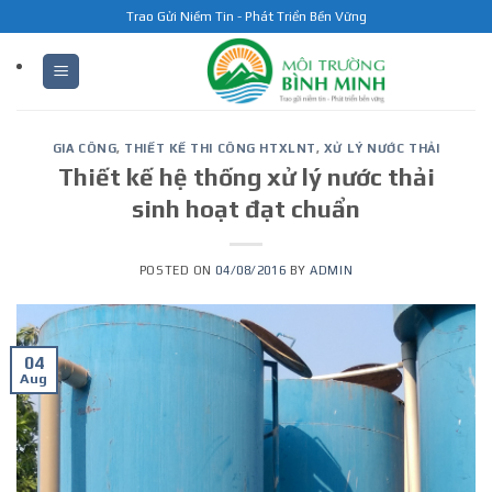
Skip
Trao Gửi Niềm Tin - Phát Triển Bền Vững
to
content
GIA CÔNG
,
THIẾT KẾ THI CÔNG HTXLNT
,
XỬ LÝ NƯỚC THẢI
Thiết kế hệ thống xử lý nước thải
sinh hoạt đạt chuẩn
POSTED ON
04/08/2016
BY
ADMIN
04
Aug