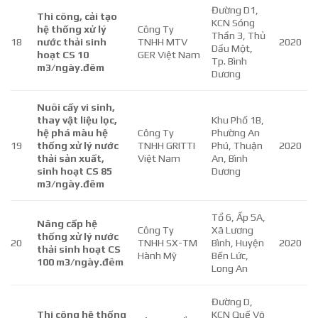
Đường D1,
Thi công, cải tạo
KCN Sóng
hệ thống xử lý
Công Ty
Thần 3, Thủ
18
nước thải sinh
TNHH MTV
2020
Dầu Một,
hoạt CS 10
GER Việt Nam
Tp. Bình
m3/ngày.đêm
Dương
Nuôi cấy vi sinh,
thay vật liệu lọc,
Khu Phố 1B,
hệ phá màu hệ
Công Ty
Phường An
19
thống xử lý nước
TNHH GRITTI
Phú, Thuận
2020
thải sản xuất,
Việt Nam
An, Bình
sinh hoạt CS 85
Dương
m3/ngày.đêm
Tổ 6, Ấp 5A,
Nâng cấp hệ
Công Ty
Xã Lương
thống xử lý nước
20
TNHH SX-TM
Bình, Huyện
2020
thải sinh hoạt CS
Hành Mỹ
Bến Lức,
100 m3/ngày.đêm
Long An
Đường D,
Thi công hệ thống
KCN Quế Võ