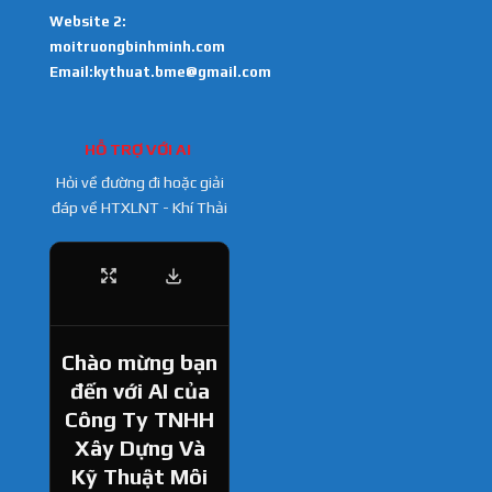
Website 2:
moitruongbinhminh.com
Email:kythuat.bme@gmail.com
HỖ TRỢ VỚI AI
Hỏi về đường đi hoặc giải
đáp về HTXLNT - Khí Thải
Chào mừng bạn
đến với AI của
Công Ty TNHH
Xây Dựng Và
Kỹ Thuật Môi