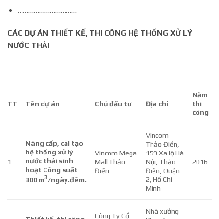
……………………………
CÁC DỰ ÁN THIẾT KẾ, THI CÔNG HỆ THỐNG XỬ LÝ
NƯỚC THẢI
Năm
TT
Tên dự án
Chủ đầu tư
Địa chỉ
thi
công
Vincom
Nâng cấp, cải tạo
Thảo Điền,
hệ thống xử lý
Vincom Mega
159 Xa lộ Hà
nước thải sinh
1
Mall Thảo
Nội, Thảo
2016
hoạt Công suất
Điền
Điền, Quận
3
2, Hồ Chí
300 m
/ngày.đêm.
Minh
Nhà xưởng
Công Ty Cổ