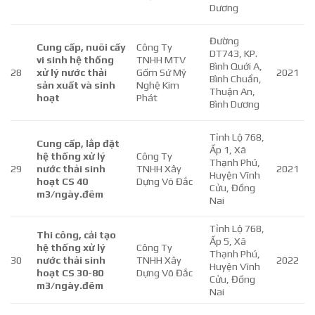
Dương
Đường
Cung cấp, nuôi cấy
Công Ty
DT743, KP.
vi sinh hệ thống
TNHH MTV
Bình Quới A,
28
xử lý nước thải
Gốm Sứ Mỹ
2021
Bình Chuẩn,
sản xuất và sinh
Nghệ Kim
Thuận An,
hoạt
Phát
Bình Dương
Tỉnh Lộ 768,
Cung cấp, lắp đặt
Ấp 1, Xã
hệ thống xử lý
Công Ty
Thạnh Phú,
29
nước thải sinh
TNHH Xây
2021
Huyện Vĩnh
hoạt CS 40
Dựng Võ Đắc
Cửu, Đồng
m3/ngày.đêm
Nai
Tỉnh Lộ 768,
Thi công, cải tạo
Ấp 5, Xã
hệ thống xử lý
Công Ty
Thạnh Phú,
30
nước thải sinh
TNHH Xây
2022
Huyện Vĩnh
hoạt CS 30-80
Dựng Võ Đắc
Cửu, Đồng
m3/ngày.đêm
Nai