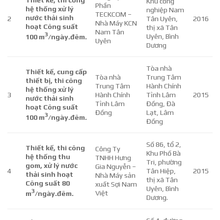
Thiết kế, thi công
Khu công
Phần
hệ thống xử lý
nghiệp Nam
TECKCOM –
nước thải sinh
2
Tân Uyên,
2016
Nhà Máy KCN
hoạt Công suất
thị xã Tân
Nam Tân
3
Uyên, Bình
100 m
/ngày.đêm.
Uyên
Dương
Tòa nhà
Thiết kế, cung cấp
Tòa nhà
Trung Tâm
thiết bị, thi công
Trung Tâm
Hành Chính
hệ thống xử lý
3
Hành Chính
Tỉnh Lâm
2015
nước thải sinh
Tỉnh Lâm
Đồng, Đà
hoạt Công suất
Đồng
Lạt, Lâm
3
100 m
/ngày.đêm.
Đồng
Số 86, tổ 2,
Thiết kế, thi công
Công Ty
Khu Phố Bà
hệ thống thu
TNHH Hưng
Tri, phường
gom, xử lý nước
Gia Nguyễn –
4
Tân Hiệp,
2015
thải sinh hoạt
Nhà Máy sản
thị xã Tân
Công suất 80
xuất Sợi Nam
Uyên, Bình
3
Việt
m
/ngày.đêm.
Dương.