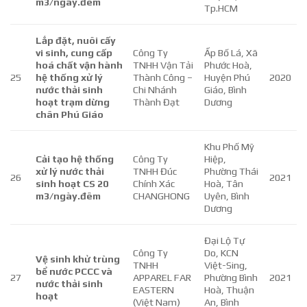
m3/ngày.đêm
Tp.HCM
Lắp đặt, nuôi cấy
vi sinh, cung cấp
Công Ty
Ấp Bố Lá, Xã
hoá chất vận hành
TNHH Vận Tải
Phước Hoà,
25
hệ thống xử lý
Thành Công –
Huyện Phú
2020
nước thải sinh
Chi Nhánh
Giáo, Bình
hoạt trạm dừng
Thành Đạt
Dương
chân Phú Giáo
Khu Phố Mỹ
Cải tạo hệ thống
Công Ty
Hiệp,
xử lý nước thải
TNHH Đúc
Phường Thái
26
2021
sinh hoạt CS 20
Chính Xác
Hoà, Tân
m3/ngày.đêm
CHANGHONG
Uyên, Bình
Dương
Đại Lộ Tự
Công Ty
Do, KCN
Vệ sinh khử trùng
TNHH
Việt-Sing,
bể nước PCCC và
27
APPAREL FAR
Phường Bình
2021
nước thải sinh
EASTERN
Hoà, Thuận
hoạt
(Việt Nam)
An, Bình