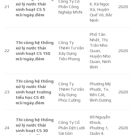
Công Ty Cổ
xử lý nước thải
II, Xã Ngọc
21
Phần Công
2020
sinh hoạt CS 5
Xá, Huyện
Nghiệp MVN
m3/ngày.đêm
Quế Võ, Bắc
Ninh
Phố Tân
Nhất, Thị
Thi công hệ thống
Công Ty
Trấn Nho
xử lý nước thải
TNHH Tư Vấn
22
Quan,
2020
sinh hoạt CS 150
Xây Dựng
Huyện Nho
m3/ngày.đêm
Tiên Phong
Quan, Ninh
Bình
Thi công hệ thống
Công Ty
Phường Mỹ
xử lý nước thải
TNHH Tư Vấn
Phước, Tx.
23
sinh hoạt trường
2020
Xây Dựng
Bến Cát,
tiểu học CS 45
Phúc Cường
Bình Dương
m3/ngày.đêm
89 Nguyễn
Thi công hệ thống
Công Ty Cổ
Khoái,
xử lý nước thải
24
Phần Dệt Lưới
Phường 1,
2020
sinh hoạt CS 30
Sài Gòn
Quận 4,