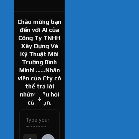
Chào mừng bạn
đến với AI của
Công Ty TNHH
Xây Dựng Và
Kỹ Thuật Môi
Trường Bình
Minh! ......Nhân
viên của Cty có
thể trả lời
những câu hỏi
của bạn.
How can I help
you today?