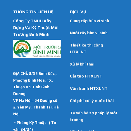
THÔNG TIN LIÊN HỆ
DỊCH VỤ
Công Ty TNHH Xây
Cung cấp bùn vi sinh
Dựng Và Kỹ Thuật Môi
Nuôi cấy bùn vi sinh
Trường Bình Minh
Thiết kế thi công
HTXLNT
Xử lý khí thải
ĐỊA CHỈ: 8/52 Bình Đức ,
Cải tạo HTXLNT
Phường Bình Hoà, TX.
Thuận An, tỉnh Bình
Vận hành HTXLNT
Dương
VP Hà Nội : 54 Đường số
Chi phí xử lý nước thải
2, Yên Mỹ , Thanh Trì, Hà
Tư vấn hồ sơ pháp lý môi
Nội
trường
- Phòng Kỹ Thuật ( Tư
vấn 24/24)