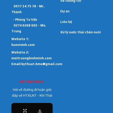
Về chúng tôi
0917 34 75 78 - Mr.
Dự án
Thành
- Phòng Tư Vấn
Liên hệ
0274 6268 602 - Ms.
Trung
Xử lý nước thải chăn nuôi
Website 1:
bunvisinh.com
Website 2:
moitruongbinhminh.com
Email:kythuat.bme@gmail.com
HỖ TRỢ VỚI AI
Hỏi về đường đi hoặc giải
đáp về HTXLNT - Khí Thải