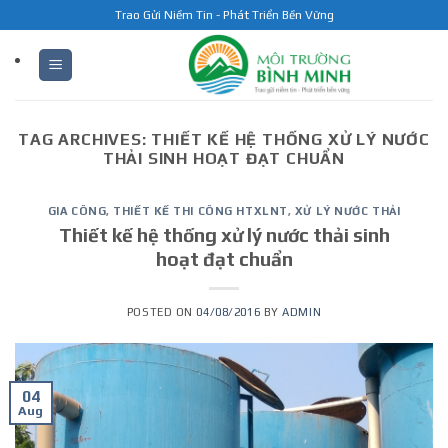
Skip
Trao Gửi Niềm Tin - Phát Triển Bền Vững
to
content
TAG ARCHIVES:
THIẾT KẾ HỆ THỐNG XỬ LÝ NƯỚC
THẢI SINH HOẠT ĐẠT CHUẨN
GIA CÔNG
,
THIẾT KẾ THI CÔNG HTXLNT
,
XỬ LÝ NƯỚC THẢI
Thiết kế hệ thống xử lý nước thải sinh
hoạt đạt chuẩn
POSTED ON
04/08/2016
BY
ADMIN
04
Aug