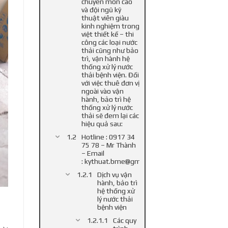
chuyên môn cao
và đội ngũ kỹ
thuật viên giàu
kinh nghiệm trong
việt thiết kế – thi
công các loại nước
thải cũng như bảo
trì, vận hành hệ
thống xử lý nước
thải bệnh viện. Đối
với việc thuê đơn vị
ngoài vào vận
hành, bảo trì hệ
thống xử lý nước
thải sẽ đem lại các
hiệu quả sau:
Hotline : 0917 34
75 78 – Mr Thành
– Email
: kythuat.bme@gmail.com
Dịch vụ vận
hành, bảo trì
hệ thống xử
lý nước thải
bệnh viện
Các quy