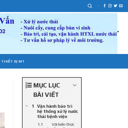
-
 THIẾT BỊ MT
MỤC LỤC
BÀI VIẾT
Vận hành bảo trì
hệ thống xử lý nước
thải bệnh viện
Với kiến thức