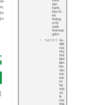
trình
hải
vận
nh,
hành,
bảo trì
cần
hệ
iện
thống
xử lý
nước
thải bao
gồm:
Ưu
điểm
của
nhà
thầu
Bình
Minh
khi
vận
hành
bảo
trì
hệ
thống
xử
lý
nước
thải