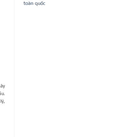
toàn quốc
xây
ầu.
lý,