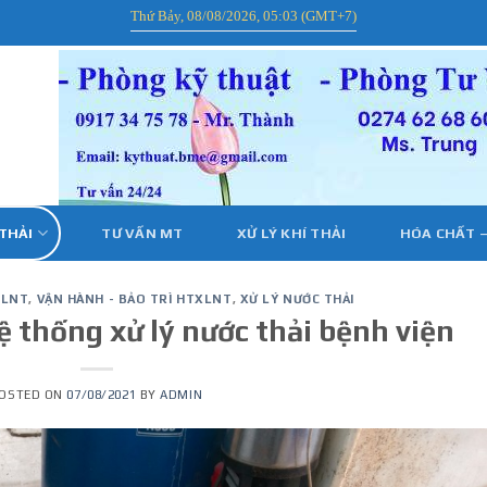
Thứ Bảy, 08/08/2026, 05:03 (GMT+7)
 THẢI
TƯ VẤN MT
XỬ LÝ KHÍ THẢI
HÓA CHẤT –
XLNT
,
VẬN HÀNH - BẢO TRÌ HTXLNT
,
XỬ LÝ NƯỚC THẢI
ệ thống xử lý nước thải bệnh viện
OSTED ON
07/08/2021
BY
ADMIN