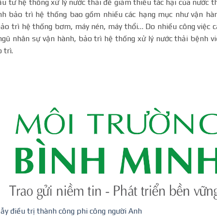
ư hệ thống xử lý nước thải để giảm thiếu tác hại của nước t
ành bảo trì hệ thống bao gồm nhiều các hạng mục như vận hà
 bảo trì hệ thống bơm, máy nén, máy thổi… Do nhiều công việc 
ngũ nhân sự vận hành, bảo trì hệ thống xử lý nước thải bệnh v
trì.
ẫy điều trị thành công phi công người Anh