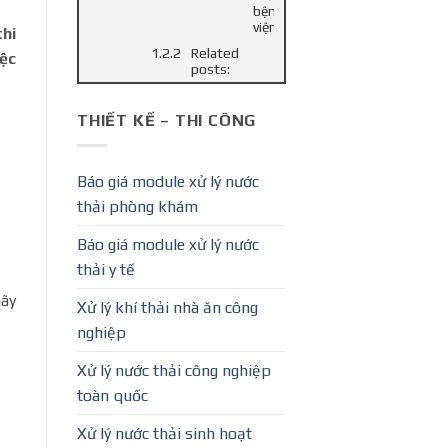
bệnh
viện
thi
Related
iệc
posts:
THIẾT KẾ – THI CÔNG
Báo giá module xử lý nước
thải phòng khám
Báo giá module xử lý nước
thải y tế
hãy
Xử lý khí thải nhà ăn công
nghiệp
Xử lý nước thải công nghiệp
toàn quốc
Xử lý nước thải sinh hoạt