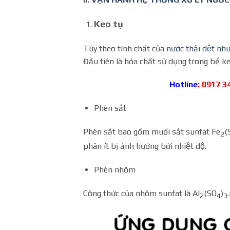
Keo tụ
Tùy theo tính chất của
nước thải dệt nh
Đầu tiên là hóa chất sử dụng trong bể 
Hotline
: 0917 3
Phèn sắt
Phèn sắt bao gồm muối sắt sunfat Fe
(
2
phân ít bị ảnh hưởng bởi nhiệt độ.
Phèn nhôm
Công thức của nhôm sunfat là Al
(SO
)
2
4
3