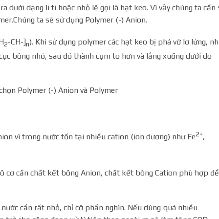
 dưới dạng li ti hoặc nhỏ lẽ gọi là hạt keo. Vì vậy chúng ta cần 
olymer.Chúng ta sẽ sử dụng Polymer (-) Anion.
H
-CH-]
). Khi sử dụng polymer các hạt keo bị phá vỡ lơ lửng, nh
2
n
ác cục bông nhỏ, sau đó thành cụm to hơn và lắng xuống dưới do
 sẽ chọn Polymer (-) Anion và Polymer
2+
ion vì trong nước tồn tại nhiều cation (ion dương) như Fe
,
h vô cơ cần chất kết bông Anion, chất kết bông Cation phù hợp để
nước cần rất nhỏ, chỉ cỡ phần nghìn. Nếu dùng quá nhiều