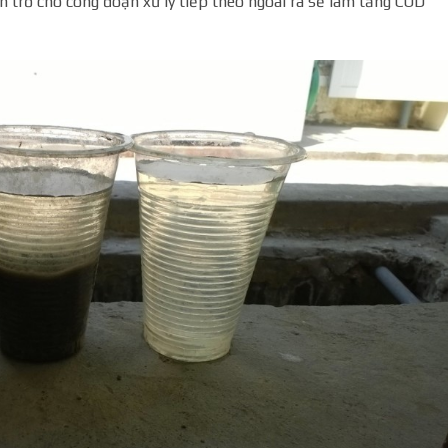
̉n trở cho công đoạn xử lý tiếp theo ngoài ra sẽ làm tăng COD