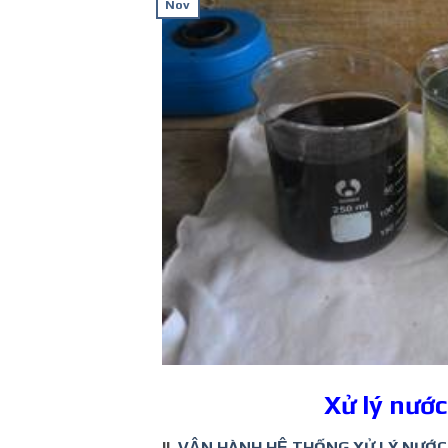
Nov
Xử lý nướ
II.
VẬN HÀNH HỆ THỐNG XỬ LÝ NƯỚC