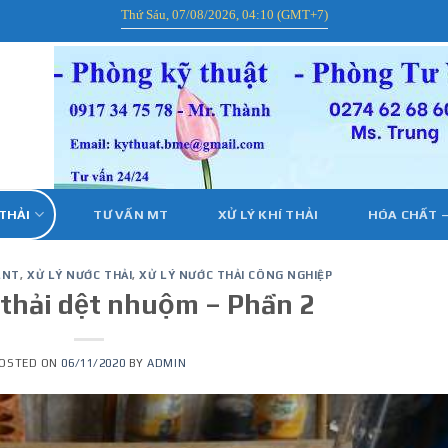
Thứ Sáu, 07/08/2026, 04:10 (GMT+7)
 THẢI
TƯ VẤN MT
XỬ LÝ KHÍ THẢI
HÓA CHẤT –
LNT
,
XỬ LÝ NƯỚC THẢI
,
XỬ LÝ NƯỚC THẢI CÔNG NGHIỆP
c thải dệt nhuộm – Phần 2
OSTED ON
06/11/2020
BY
ADMIN