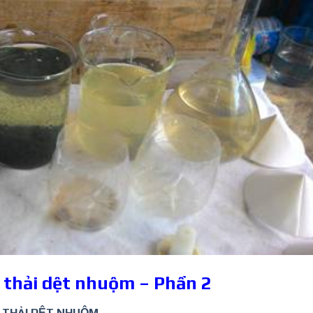
c thải dệt nhuộm – Phần 2
 THẢI DỆT NHUỘM.