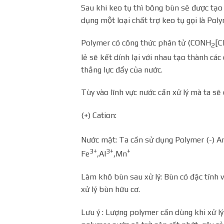
Sau khi keo tụ thì bông bùn sẽ được tạo ra
dụng một loại chất trợ keo tụ gọi là P
Polymer có công thức phân tử (CONH
[C
2
lẻ sẽ kết dính lại với nhau tạo thành c
thắng lực đẩy của nước.
Tùy vào lĩnh vực nước cần xử lý mà ta
(+) Cation:
Nước mặt: Ta cần sử dụng Polymer (-) An
3+
3+
+
Fe
,Al
,Mn
Làm khô bùn sau xử lý: Bùn có đặc tín
xử lý bùn hữu cơ.
Lưu ý : Lượng polymer cần dùng khi xử lý 