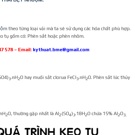
uộm
theo từng loại vải mà ta sẽ sử dụng các hóa chất phù hợp.
keo tụ gồm có: Phèn sắt hoặc phèn nhôm.
47 578 – Email:
kythuat.bme@gmail.com
SO4)
.nH
O hay muối sắt clorua FeCl
.nH
O. Phèn sắt lúc thủy
3
2
3
2
.nH
O, thường gặp nhất là Al
(SO
)
.18H
O chứa 15% Al
O
2
2
4
3
2
2
3.