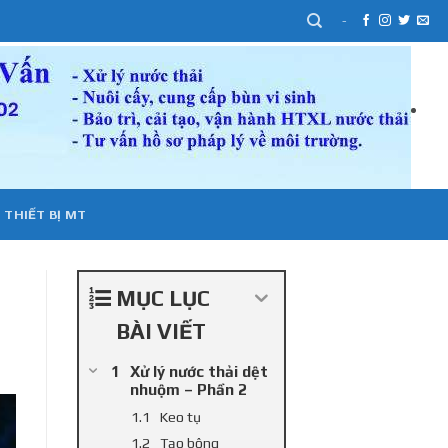
-
 THIẾT BỊ MT
MỤC LỤC
BÀI VIẾT
Xử lý nước thải dệt
nhuộm – Phần 2
Keo tụ
Tạo bông