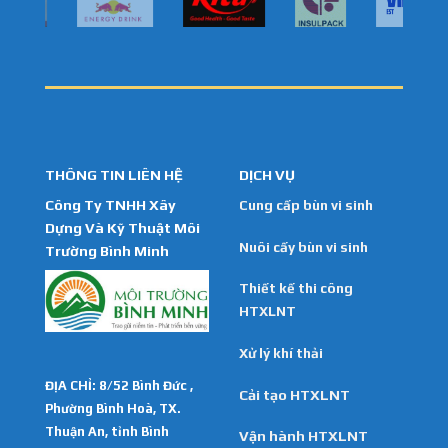
THÔNG TIN LIÊN HỆ
DỊCH VỤ
Công Ty TNHH Xây
Cung cấp bùn vi sinh
Dựng Và Kỹ Thuật Môi
Nuôi cấy bùn vi sinh
Trường Bình Minh
Thiết kế thi công
HTXLNT
Xử lý khí thải
ĐỊA CHỈ: 8/52 Bình Đức ,
Cải tạo HTXLNT
Phường Bình Hoà, TX.
Thuận An, tỉnh Bình
Vận hành HTXLNT