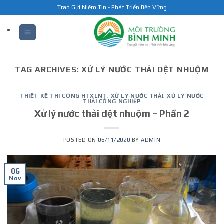
Skip
Trao Gửi Niềm Tin - Phát Triển Bền Vững
to
content
TAG ARCHIVES:
XỬ LÝ NƯỚC THẢI DỆT NHUỘM
THIẾT KẾ THI CÔNG HTXLNT
,
XỬ LÝ NƯỚC THẢI
,
XỬ LÝ NƯỚC
THẢI CÔNG NGHIỆP
Xử lý nước thải dệt nhuộm – Phần 2
POSTED ON
06/11/2020
BY
ADMIN
06
Nov