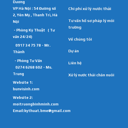
Dương
VP Hà Nội : 54 Đường số
Chi phí xử lý nước thải
2, Yên Mỹ , Thanh Trì, Hà
Tư vấn hồ sơ pháp lý môi
Nội
trường
- Phòng Kỹ Thuật ( Tư
vấn 24/24)
Về chúng tôi
0917 34 75 78 - Mr.
Dự án
Thành
- Phòng Tư Vấn
Liên hệ
0274 6268 602 - Ms.
Trung
Xử lý nước thải chăn nuôi
Website 1:
bunvisinh.com
Website 2:
moitruongbinhminh.com
Email:kythuat.bme@gmail.com