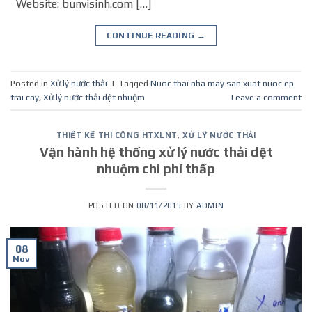
Website: bunvisinh.com […]
CONTINUE READING
→
Posted in
Xử lý nước thải
|
Tagged
Nuoc thai nha may san xuat nuoc ep
trai cay
,
Xử lý nước thải dệt nhuộm
Leave a comment
THIẾT KẾ THI CÔNG HTXLNT
,
XỬ LÝ NƯỚC THẢI
Vận hành hệ thống xử lý nước thải dệt
nhuộm chi phí thấp
POSTED ON
08/11/2015
BY
ADMIN
08
Nov