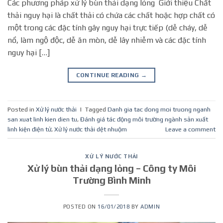
Các phương pháp xử lý bùn thải dạng lỏng Giới thiệu Chất
thải nguy hại là chất thải có chứa các chất hoặc hợp chất có
một trong các đặc tính gây nguy hại trực tiếp (dễ cháy, dễ
nổ, làm ngộ độc, dễ ăn mòn, dễ lây nhiễm và các đặc tính
nguy hại […]
CONTINUE READING
→
Posted in
Xử lý nước thải
|
Tagged
Danh gia tac dong moi truong nganh
san xuat linh kien dien tu
,
Đánh giá tác động môi trường ngành sản xuất
linh kiện điện tử
,
Xử lý nước thải dệt nhuộm
Leave a comment
XỬ LÝ NƯỚC THẢI
Xử lý bùn thải dạng lỏng – Công ty Môi
Trường Bình Minh
POSTED ON
16/01/2018
BY
ADMIN