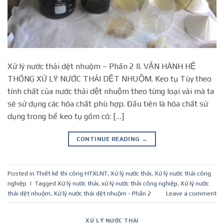
Xử lý nước thải dệt nhuộm – Phần 2 II. VẬN HÀNH HỆ
THỐNG XỬ LÝ NƯỚC THẢI DỆT NHUỘM. Keo tụ Tùy theo
tính chất của nước thải dệt nhuộm theo từng loại vải mà ta
sẽ sử dụng các hóa chất phù hợp. Đầu tiên là hóa chất sử
dụng trong bể keo tụ gồm có: […]
CONTINUE READING
→
Posted in
Thiết kế thi công HTXLNT
,
Xử lý nước thải
,
Xử lý nước thải công
nghiệp
|
Tagged
Xử lý nước thải
,
xử lý nước thải công nghiệp
,
Xử lý nước
thải dệt nhuộm
,
Xử lý nước thải dệt nhuộm - Phần 2
Leave a comment
XỬ LÝ NƯỚC THẢI