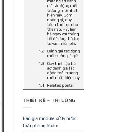
mắc hồ sơ đánh
giá tác động môi
trường mới nhất
hiện nay. Gồm
những gì, quy
trình thủ tục như
thế nào. Hãy liên
hệ ngay với chúng
tôi để được hỗ trợ
tư vấn miễn phí.
Đánh giá tác động
môi trường là gì?
Quy trình lập hồ
sơ đánh giá tác
động môi trường
mới nhất hiện nay
Related posts:
THIẾT KẾ – THI CÔNG
Báo giá module xử lý nước
thải phòng khám