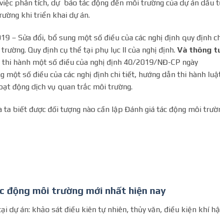
việc phân tích, dự báo tác động đến môi trường của dự án dầu t
ường khi triển khai dự án.
19 – Sửa đổi, bổ sung một số điều của các nghị định quy định ch
trường. Quy định cụ thể tại phụ lục II của nghị định.
Và thông t
ết thi hành một số điều của nghị định 40/2019/NĐ-CP ngày
 một số điều của các nghị định chi tiết, hướng dẫn thi hành luậ
oạt động dịch vụ quan trắc môi trường.
à ta biết được đối tượng nào cần lập Đánh giá tác động môi trườ
ác động môi trường mới nhất hiện nay
ại dự án: khảo sát điều kiên tự nhiên, thủy văn, điều kiện khí h