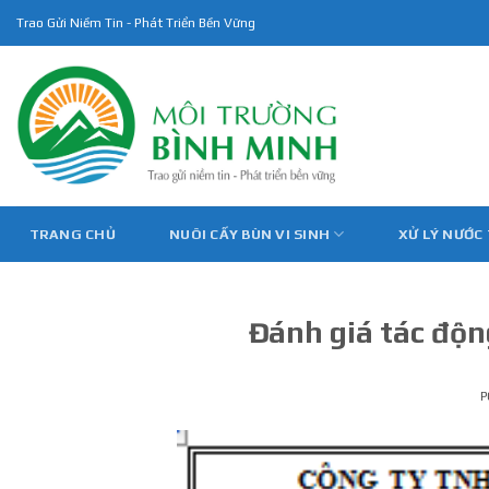
Skip
Trao Gửi Niềm Tin - Phát Triển Bền Vững
to
content
TRANG CHỦ
NUÔI CẤY BÙN VI SINH
XỬ LÝ NƯỚC
Đánh giá tác độn
P