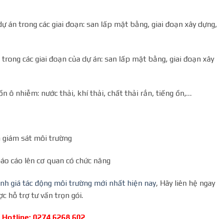
ự án trong các giai đoạn: san lấp mặt bằng, giai đoạn xây dựng,
 trong các giai đoạn của dự án: san lấp mặt bằng, giai đoạn xây
 ô nhiễm: nước thải, khí thải, chất thải rắn, tiếng ồn,…
à giám sát môi trường
áo cáo lên cơ quan có chức năng
nh giá tác động môi trường mới nhất hiện nay
, Hãy liên hệ ngay
c hỗ trợ tư vấn trọn gói.
Hotline: 0274 6268 602