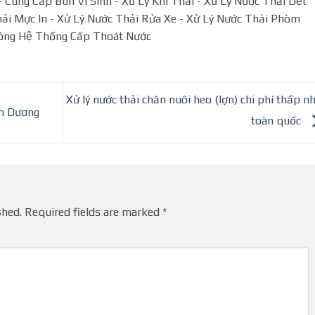
Cung Cấp Bùn Vi Sinh - Xử Lý Khí Thải - Xử Lý Nước Thải Dệt
̉i Mực In - Xử Lý Nước Thải Rửa Xe - Xử Lý Nước Thải Phòm
ông Hệ Thống Cấp Thoát Nước
Xử lý nước thải chăn nuôi heo (lợn) chi phí thấp nh
nh Dương
toàn quốc
shed.
Required fields are marked
*