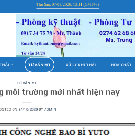
Thứ Sáu, 07/08/2026, 13:11 (GMT+7)
 THẢI
TƯ VẤN MT
XỬ LÝ KHÍ THẢI
HÓA CHẤT –
TƯ VẤN MT
g môi trường mới nhất hiện nay
OSTED ON
24/10/2020
BY
ADMIN