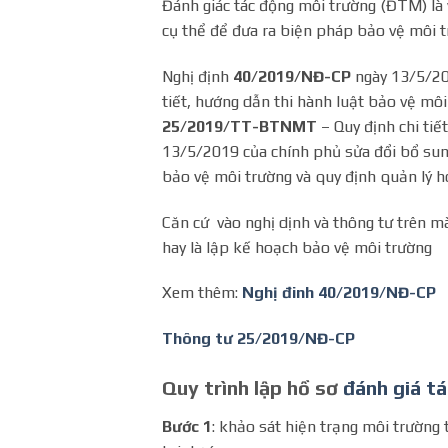
Đánh giác tác động môi trường (ĐTM) là 
cụ thể để đưa ra biện pháp bảo vệ môi tr
Nghị định
40/2019/NĐ-CP
ngày 13/5/20
tiết, hướng dẫn thi hành luật bảo vệ môi 
25/2019/TT-BTNMT
– Quy định chi ti
13/5/2019 của chính phủ sửa đổi bổ sung
bảo vệ môi trường và quy định quản lý h
Căn cứ vào nghị dịnh và thông tư trên m
hay là lập kế hoạch bảo vệ môi trường
Xem thêm:
Nghị đinh 40/2019/NĐ-CP
Thông tư 25/2019/NĐ-CP
Quy trình lập hồ sơ
đánh giá t
Bước 1
: khảo sát hiện trạng môi trường t